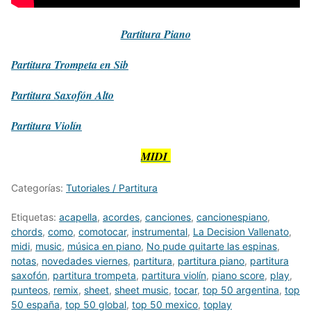
Partitura
Piano
Partitura
Trompeta en Sib
Partitura
Saxofón Alto
Partitura
Violín
MIDI
Categorías:
Tutoriales / Partitura
Etiquetas:
acapella
,
acordes
,
canciones
,
cancionespiano
,
chords
,
como
,
comotocar
,
instrumental
,
La Decision Vallenato
,
midi
,
music
,
música en piano
,
No pude quitarte las espinas
,
notas
,
novedades viernes
,
partitura
,
partitura piano
,
partitura
saxofón
,
partitura trompeta
,
partitura violín
,
piano score
,
play
,
punteos
,
remix
,
sheet
,
sheet music
,
tocar
,
top 50 argentina
,
top
50 españa
,
top 50 global
,
top 50 mexico
,
toplay