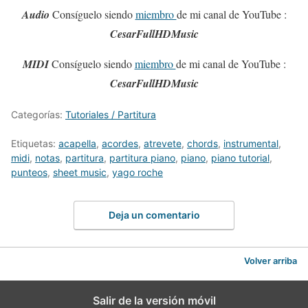
Audio
Consíguelo siendo
miembro
de mi canal de YouTube :
CesarFullHDMusic
MIDI
Consíguelo siendo
miembro
de mi canal de YouTube :
CesarFullHDMusic
Categorías:
Tutoriales / Partitura
Etiquetas:
acapella
,
acordes
,
atrevete
,
chords
,
instrumental
,
midi
,
notas
,
partitura
,
partitura piano
,
piano
,
piano tutorial
,
punteos
,
sheet music
,
yago roche
Deja un comentario
Volver arriba
Salir de la versión móvil