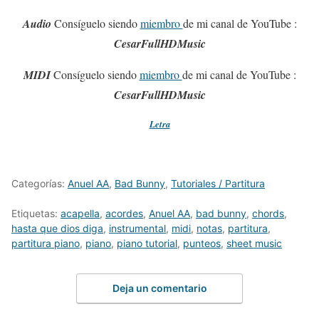
Audio
Consíguelo siendo
miembro
de mi canal de YouTube :
CesarFullHDMusic
MIDI
Consíguelo siendo
miembro
de mi canal de YouTube :
CesarFullHDMusic
Letra
Categorías:
Anuel AA
,
Bad Bunny
,
Tutoriales / Partitura
Etiquetas:
acapella
,
acordes
,
Anuel AA
,
bad bunny
,
chords
,
hasta que dios diga
,
instrumental
,
midi
,
notas
,
partitura
,
partitura piano
,
piano
,
piano tutorial
,
punteos
,
sheet music
Deja un comentario