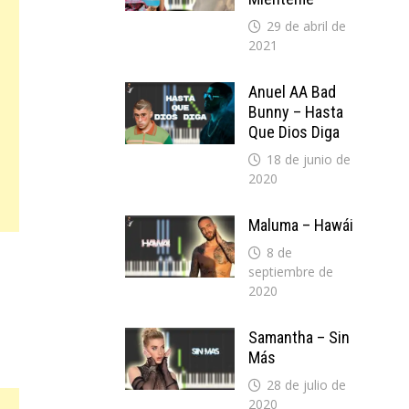
29 de abril de
2021
Anuel AA Bad
Bunny – Hasta
Que Dios Diga
18 de junio de
2020
Maluma – Hawái
8 de
septiembre de
2020
Samantha – Sin
Más
28 de julio de
2020