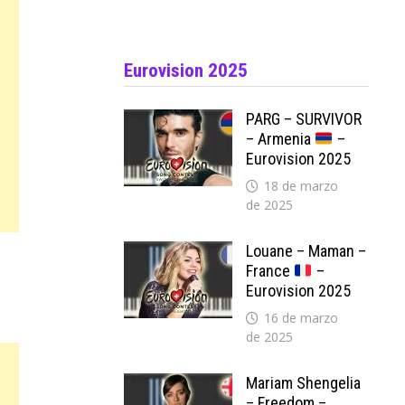
Eurovision 2025
PARG – SURVIVOR
– Armenia
–
Eurovision 2025
18 de marzo
de 2025
Louane – Maman –
France
–
Eurovision 2025
16 de marzo
de 2025
Mariam Shengelia
– Freedom –