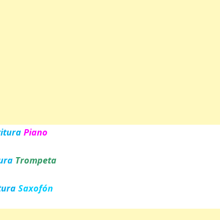
titura
Piano
tura
Trompeta
tura
Saxofón