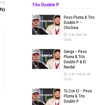
Entrada
NTE
Tito Double P
siguiente:
ON)
Peso Pluma & Tito
Double P –
Chiclona
9 de abril de
2026
Ganga – Peso
Pluma & Tito
Double P & El
Randal
3 de marzo de
2026
Tú Con El – Peso
Pluma & Tito
Double P