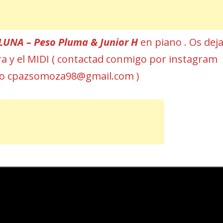
LUNA – Peso Pluma & Junior H
en piano . Os dej
ura y el MIDI ( contactad conmigo por instagram
eo cpazsomoza98@gmail.com )