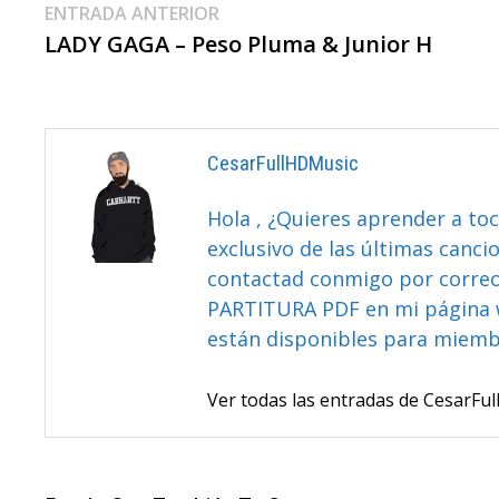
Navegación
Entrada
ENTRADA ANTERIOR
anterior:
LADY GAGA – Peso Pluma & Junior H
De
Entradas
CesarFullHDMusic
Hola , ¿Quieres aprender a toc
exclusivo de las últimas canci
contactad conmigo por correo 
PARTITURA PDF en mi página 
están disponibles para miem
Ver todas las entradas de CesarF