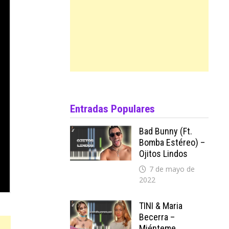
Entradas Populares
Bad Bunny (ft.
Bomba Estéreo) –
Ojitos Lindos
7 de mayo de
2022
TINI & Maria
Becerra –
Miénteme