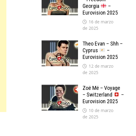
Georgia
–
Eurovision 2025
16 de marzo
de 2025
Theo Evan – Shh –
Cyprus
–
Eurovision 2025
12 de marzo
de 2025
Zoë Më – Voyage
– Switzerland
–
Eurovision 2025
10 de marzo
de 2025