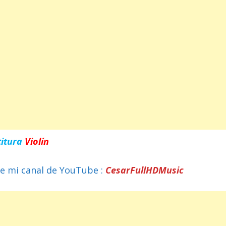
titura
Violín
e mi canal de YouTube :
CesarFullHDMusic