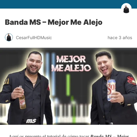
Banda MS – Mejor Me Alejo
CesarFullHDMusic
hace 3 años
Aquí os presento el tutorial de cómo tocar
Banda MS – Mejor