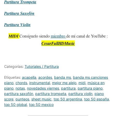
Partitura
Trompeta
Partitura
Saxofón
Partitura
Violín
MIDI
Consíguelo siendo
miembro
de mi canal de YouTube :
CesarFullHDMusic
Categorías:
Tutoriales / Partitura
Etiquetas:
acapella
,
acordes
,
banda ms
,
banda ms canciones
piano
,
chords
,
instrumental
,
mejor me alejo
,
midi
,
música en
piano
,
notas
,
novedades viernes
,
partitura
,
partitura piano
,
partitura saxofón
,
partitura trompeta
,
partitura violín
,
piano
score
,
punteos
,
sheet music
,
top 50 argentina
,
top 50 españa
,
top 50 global
,
top 50 mexico