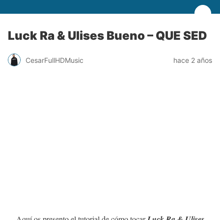
Luck Ra & Ulises Bueno – QUE SED
CesarFullHDMusic
hace 2 años
Aquí os presento el tutorial de cómo tocar
Luck Ra & Ulises