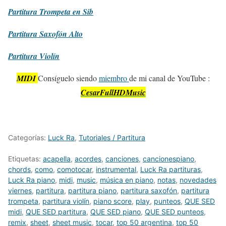
Partitura
Trompeta en Sib
Partitura
Saxofón Alto
Partitura
Violín
MIDI
Consíguelo siendo
miembro
de mi canal de YouTube :
CesarFullHDMusic
Categorías:
Luck Ra
,
Tutoriales / Partitura
Etiquetas:
acapella
,
acordes
,
canciones
,
cancionespiano
,
chords
,
como
,
comotocar
,
instrumental
,
Luck Ra partituras
,
Luck Ra piano
,
midi
,
music
,
música en piano
,
notas
,
novedades
viernes
,
partitura
,
partitura piano
,
partitura saxofón
,
partitura
trompeta
,
partitura violín
,
piano score
,
play
,
punteos
,
QUE SED
midi
,
QUE SED partitura
,
QUE SED piano
,
QUE SED punteos
,
remix
,
sheet
,
sheet music
,
tocar
,
top 50 argentina
,
top 50