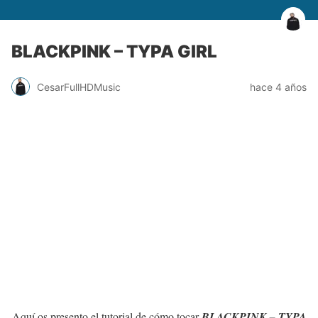
BLACKPINK – TYPA GIRL
CesarFullHDMusic
hace 4 años
Aquí os presento el tutorial de cómo tocar
BLACKPINK – TYPA