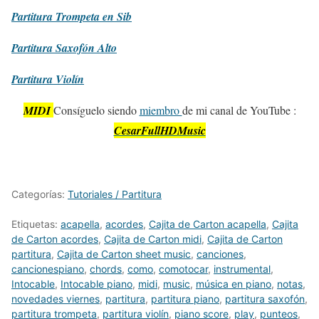
Partitura
Trompeta en Sib
Partitura
Saxofón Alto
Partitura
Violín
MIDI
Consíguelo siendo
miembro
de mi canal de YouTube :
CesarFullHDMusic
Categorías:
Tutoriales / Partitura
Etiquetas:
acapella
,
acordes
,
Cajita de Carton acapella
,
Cajita
de Carton acordes
,
Cajita de Carton midi
,
Cajita de Carton
partitura
,
Cajita de Carton sheet music
,
canciones
,
cancionespiano
,
chords
,
como
,
comotocar
,
instrumental
,
Intocable
,
Intocable piano
,
midi
,
music
,
música en piano
,
notas
,
novedades viernes
,
partitura
,
partitura piano
,
partitura saxofón
,
partitura trompeta
,
partitura violín
,
piano score
,
play
,
punteos
,