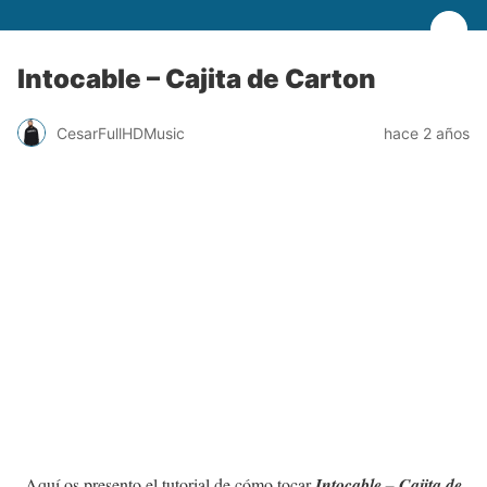
Intocable – Cajita de Carton
CesarFullHDMusic
hace 2 años
Aquí os presento el tutorial de cómo tocar
Intocable – Cajita de