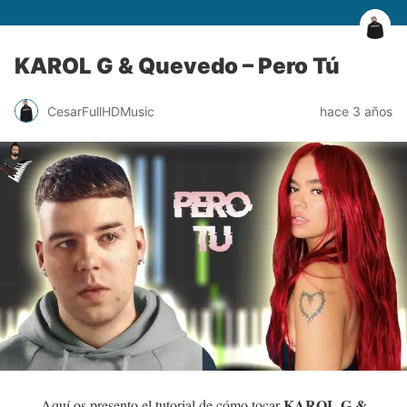
KAROL G & Quevedo – Pero Tú
CesarFullHDMusic
hace 3 años
KAROL G &
Aquí os presento el tutorial de cómo tocar