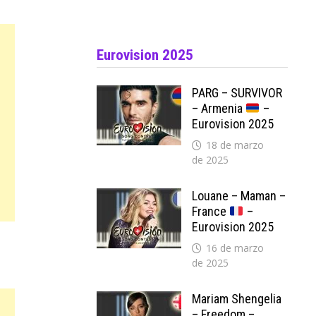
Eurovision 2025
PARG – SURVIVOR
– Armenia
–
Eurovision 2025
18 de marzo
de 2025
Louane – Maman –
France
–
Eurovision 2025
16 de marzo
de 2025
Mariam Shengelia
– Freedom –