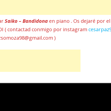
car
Saiko – Bandidona
en piano . Os dejaré por el
MIDI ( contactad conmigo por instagram
cesarpaz
azsomoza98@gmail.com )