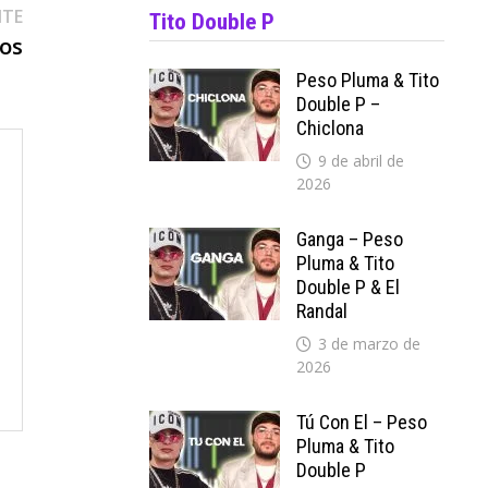
Entrada
NTE
Tito Double P
siguiente:
os
Peso Pluma & Tito
Double P –
Chiclona
9 de abril de
2026
Ganga – Peso
Pluma & Tito
Double P & El
Randal
3 de marzo de
2026
Tú Con El – Peso
Pluma & Tito
Double P