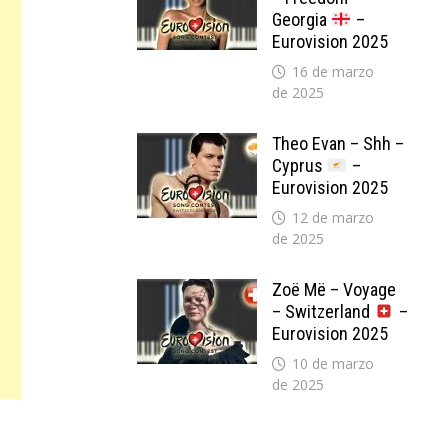
Georgia
–
Eurovision 2025
16 de marzo
de 2025
Theo Evan – Shh –
Cyprus
–
Eurovision 2025
12 de marzo
de 2025
Zoë Më – Voyage
– Switzerland
–
Eurovision 2025
10 de marzo
de 2025