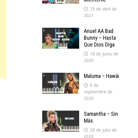
29 de abril de
2021
Anuel AA Bad
Bunny – Hasta
Que Dios Diga
18 de junio de
2020
Maluma – Hawái
8 de
septiembre de
2020
Samantha – Sin
Más
28 de julio de
2020