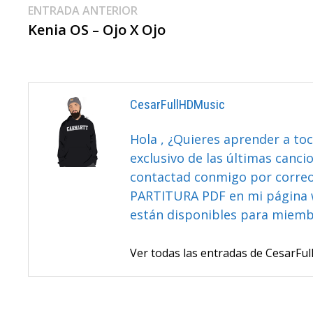
Navegación
Entrada
ENTRADA ANTERIOR
anterior:
Kenia OS – Ojo X Ojo
De
Entradas
CesarFullHDMusic
Hola , ¿Quieres aprender a toc
exclusivo de las últimas canci
contactad conmigo por correo 
PARTITURA PDF en mi página 
están disponibles para miem
Ver todas las entradas de CesarF