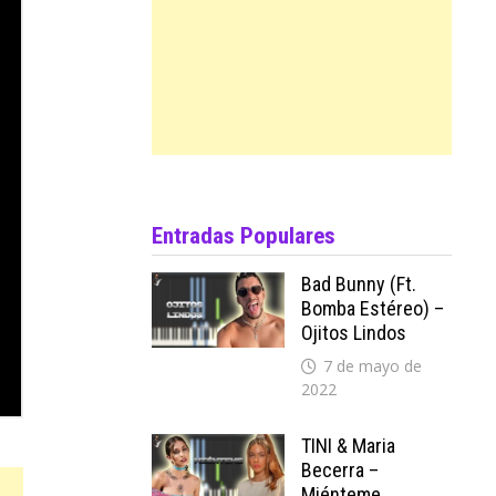
Entradas Populares
Bad Bunny (ft.
Bomba Estéreo) –
Ojitos Lindos
7 de mayo de
2022
TINI & Maria
Becerra –
Miénteme