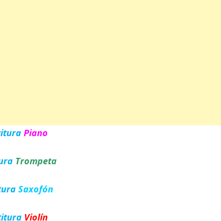
titura
Piano
tura
Trompeta
tura
Saxofón
titura
Violín