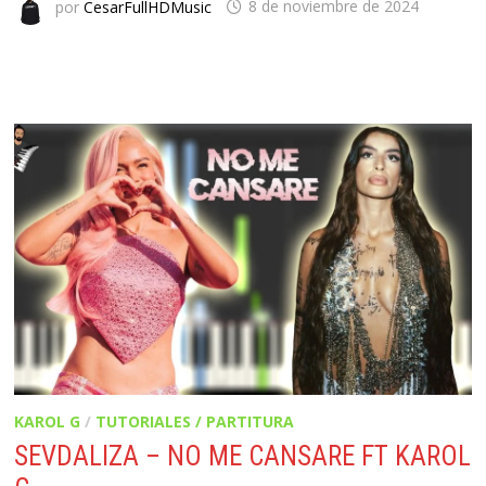
por
CesarFullHDMusic
8 de noviembre de 2024
KAROL G
/
TUTORIALES / PARTITURA
SEVDALIZA – NO ME CANSARE FT KAROL