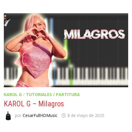
KAROL G
/
TUTORIALES / PARTITURA
KAROL G – Milagros
por
CesarFullHDMusic
8 de mayo de 2025