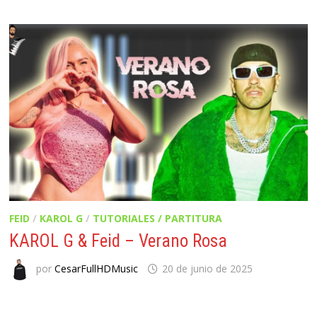
FEID
/
KAROL G
/
TUTORIALES / PARTITURA
KAROL G & Feid – Verano Rosa
por
CesarFullHDMusic
20 de junio de 2025