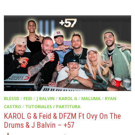
BLESSD
/
FEID
/
J BALVIN
/
KAROL G
/
MALUMA
/
RYAN
CASTRO
/
TUTORIALES / PARTITURA
KAROL G & Feid & DFZM Ft Ovy On The
Drums & J Balvin – +57