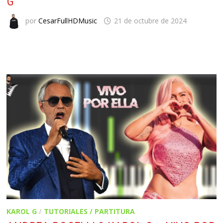
G
por
CesarFullHDMusic
21 de octubre de 2024
KAROL G
/
TUTORIALES / PARTITURA