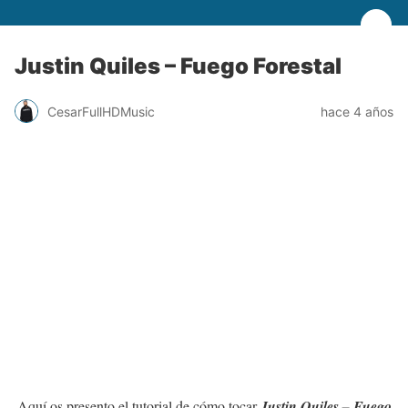
Justin Quiles – Fuego Forestal
CesarFullHDMusic
hace 4 años
Aquí os presento el tutorial de cómo tocar
Justin Quiles – Fuego