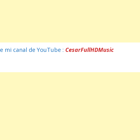
e mi canal de YouTube :
CesarFullHDMusic