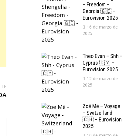
– Freedom –
Georgia 🇬🇪 –
Eurovision 2025
16 de marzo de
2025
Theo Evan – Shh –
Cyprus 🇨🇾 –
Eurovision 2025
12 de marzo de
2025
Entrada
NTE
siguiente:
DA
Zoë Më – Voyage
– Switzerland
🇨🇭 – Eurovision
2025
10 de marzo de