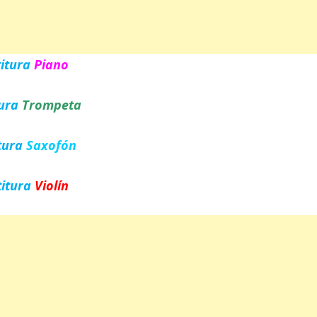
titura
Piano
tura
Trompeta
tura
Saxofón
titura
Violín