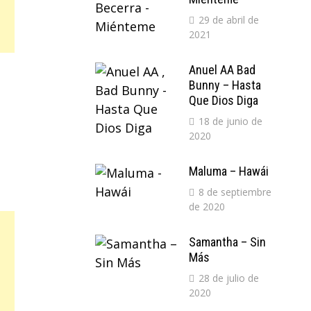
29 de abril de
2021
Anuel AA Bad
Bunny – Hasta
Que Dios Diga
18 de junio de
2020
Maluma – Hawái
8 de septiembre
de 2020
Samantha – Sin
Más
28 de julio de
2020