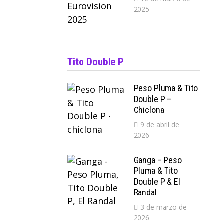
2025
Tito Double P
Peso Pluma & Tito
Double P –
Chiclona
9 de abril de
2026
Ganga – Peso
Pluma & Tito
Double P & El
Randal
3 de marzo de
2026