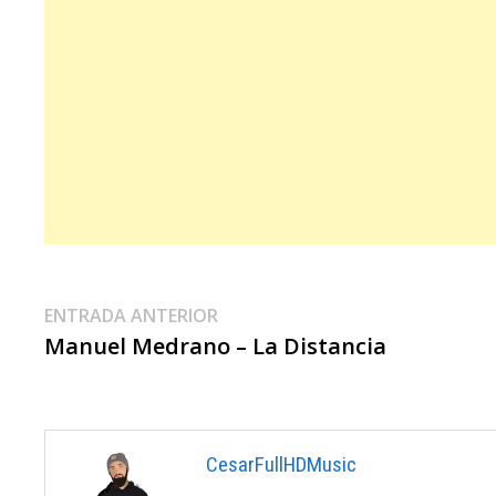
Navegación
Entrada
ENTRADA ANTERIOR
anterior:
Manuel Medrano – La Distancia
De
Entradas
CesarFullHDMusic