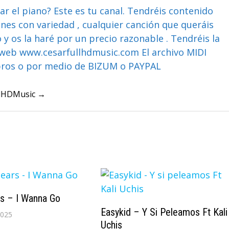
ar el piano? Este es tu canal. Tendréis contenido
ones con variedad , cualquier canción que queráis
y os la haré por un precio razonable . Tendréis la
web www.cesarfullhdmusic.com El archivo MIDI
bros o por medio de BIZUM o PAYPAL
ullHDMusic →
rs – I Wanna Go
Easykid – Y Si Peleamos Ft Kali
2025
Uchis