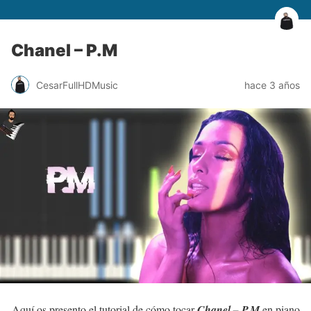
Chanel – P.M
CesarFullHDMusic
hace 3 años
Aquí os presento el tutorial de cómo tocar
Chanel – P.M
en piano