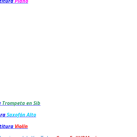
titura
Piano
a
Trompeta en Sib
ura
Saxofón Alto
titura
Violín