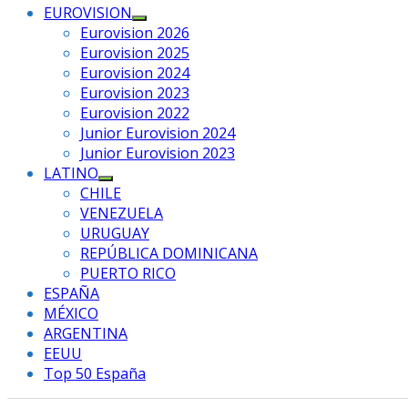
EUROVISION
Mostrar
Eurovision 2026
el
Eurovision 2025
submenú
Eurovision 2024
Eurovision 2023
Eurovision 2022
Junior Eurovision 2024
Junior Eurovision 2023
LATINO
Mostrar
CHILE
el
VENEZUELA
submenú
URUGUAY
REPÚBLICA DOMINICANA
PUERTO RICO
ESPAÑA
MÉXICO
ARGENTINA
EEUU
Top 50 España