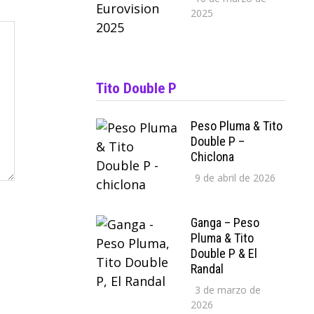
2025
Tito Double P
Peso Pluma & Tito
Double P –
Chiclona
9 de abril de 2026
Ganga – Peso
Pluma & Tito
Double P & El
Randal
3 de marzo de
2026