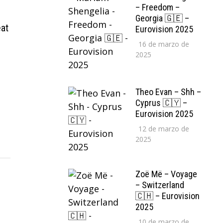
– Freedom –
Georgia 🇬🇪 –
eat
Eurovision 2025
16 de marzo de
2025
Theo Evan – Shh –
Cyprus 🇨🇾 –
Eurovision 2025
12 de marzo de
2025
Zoë Më – Voyage
– Switzerland
🇨🇭 – Eurovision
2025
10 de marzo de