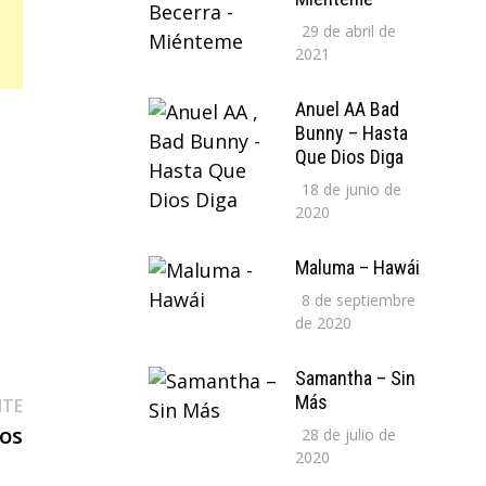
29 de abril de
2021
Anuel AA Bad
Bunny – Hasta
Que Dios Diga
18 de junio de
2020
Maluma – Hawái
8 de septiembre
de 2020
Samantha – Sin
Más
Entrada
NTE
siguiente:
gos
28 de julio de
2020