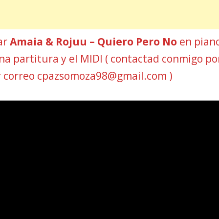
car
Amaia & Rojuu – Quiero Pero No
en piano
Una partitura y el MIDI ( contactad conmigo po
r correo cpazsomoza98@gmail.com )