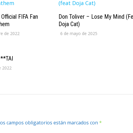
Official FIFA Fan
Don Toliver – Lose My Mind (f
them
Doja Cat)
re de 2022
6 de mayo de 2025
**TAI
e 2022
os campos obligatorios están marcados con
*