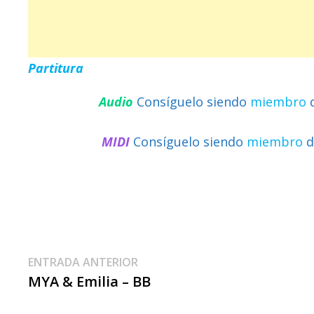
Partitura
Audio
Consíguelo siendo
miembro
MIDI
Consíguelo siendo
miembro
d
Navegación
Entrada
ENTRADA ANTERIOR
anterior:
MYA & Emilia – BB
De