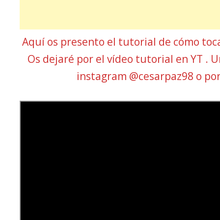
Aquí os presento el tutorial de cómo to
Os dejaré por el vídeo tutorial en YT . 
instagram @cesarpaz98 o po