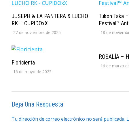
JUSEPH & LA PANTERA & LUCHO
Tukoh Taka – 
RK – CUPIDOxX
Festival™ An
27 de noviembre de 2025
18 de noviemb
ROSALÍA – H
Floricienta
16 de marzo d
16 de mayo de 2025
Deja Una Respuesta
Tu dirección de correo electrónico no será publicada.
L