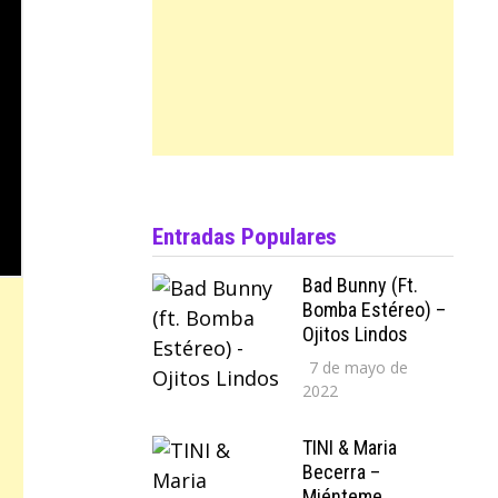
Entradas Populares
Bad Bunny (ft.
Bomba Estéreo) –
Ojitos Lindos
7 de mayo de
2022
TINI & Maria
Becerra –
Miénteme