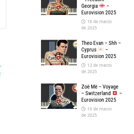
Georgia
–
Eurovision 2025
16 de marzo
de 2025
Theo Evan – Shh –
Cyprus
–
Eurovision 2025
12 de marzo
de 2025
Zoë Më – Voyage
– Switzerland
–
Eurovision 2025
10 de marzo
de 2025