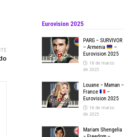
Eurovision 2025
PARG – SURVIVOR
– Armenia
–
Entrada
NTE
Eurovision 2025
siguiente:
ndo
18 de marzo
de 2025
Louane – Maman –
France
–
Eurovision 2025
16 de marzo
de 2025
Mariam Shengelia
– Freedom –