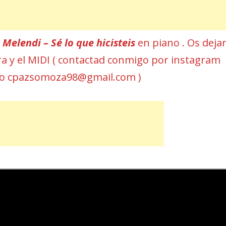
r
Melendi – Sé lo que hicisteis
en piano . Os deja
ura y el MIDI ( contactad conmigo por instagram
eo cpazsomoza98@gmail.com )