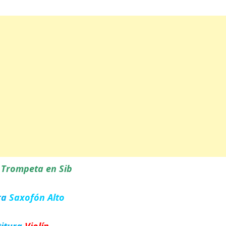
a
Trompeta en Sib
ra
Saxofón Alto
titura
Violín