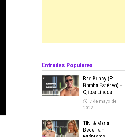
Entradas Populares
Bad Bunny (ft.
Bomba Estéreo) –
Ojitos Lindos
7 de mayo de
2022
TINI & Maria
Becerra –
Miénteme