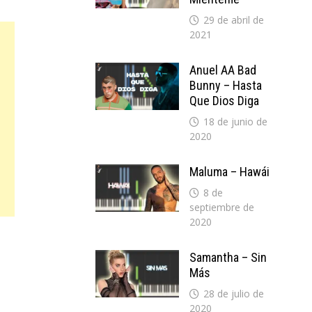
29 de abril de
2021
Anuel AA Bad
Bunny – Hasta
Que Dios Diga
18 de junio de
2020
Maluma – Hawái
8 de
septiembre de
2020
Samantha – Sin
Más
28 de julio de
2020