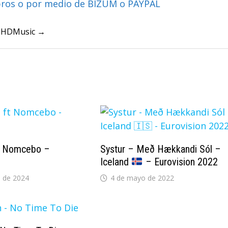
bros o por medio de BIZUM o PAYPAL
ullHDMusic →
t Nomcebo –
Systur – Með Hækkandi Sól –
Iceland
– Eurovision 2022
 de 2024
4 de mayo de 2022