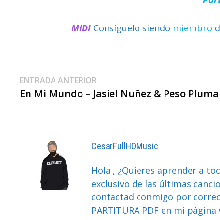
MIDI
Consíguelo siendo
miembro
d
Navegación
Entrada
ENTRADA ANTERIOR
anterior:
En Mi Mundo – Jasiel Nuñez & Peso Pluma
De
Entradas
CesarFullHDMusic
Hola , ¿Quieres aprender a toc
exclusivo de las últimas canci
contactad conmigo por correo 
PARTITURA PDF en mi página 