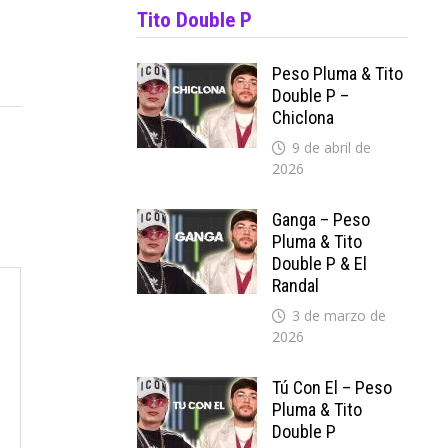
Tito Double P
Peso Pluma & Tito
Double P –
Chiclona
9 de abril de
2026
Ganga – Peso
Pluma & Tito
Double P & El
Randal
3 de marzo de
2026
Tú Con El – Peso
Pluma & Tito
Double P