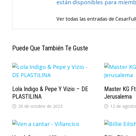
están disponibles para miem
Ver todas las entradas de CesarF
Puede Que También Te Guste
Lola Indigo & Pepe Y Vizio – DE
Master KG F
PLASTILINA
Jerusalema
20 de octubre de 2023
12 de agosto