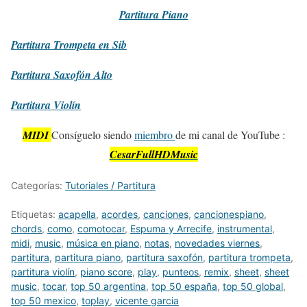
Partitura
Piano
Partitura
Trompeta en Sib
Partitura
Saxofón Alto
Partitura
Violín
MIDI
Consíguelo siendo
miembro
de mi canal de YouTube :
CesarFullHDMusic
Categorías:
Tutoriales / Partitura
Etiquetas:
acapella
,
acordes
,
canciones
,
cancionespiano
,
chords
,
como
,
comotocar
,
Espuma y Arrecife
,
instrumental
,
midi
,
music
,
música en piano
,
notas
,
novedades viernes
,
partitura
,
partitura piano
,
partitura saxofón
,
partitura trompeta
,
partitura violín
,
piano score
,
play
,
punteos
,
remix
,
sheet
,
sheet
music
,
tocar
,
top 50 argentina
,
top 50 españa
,
top 50 global
,
top 50 mexico
,
toplay
,
vicente garcia