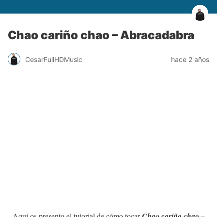
Chao cariño chao – Abracadabra
CesarFullHDMusic
hace 2 años
Aquí os presento el tutorial de cómo tocar
Chao cariño chao –