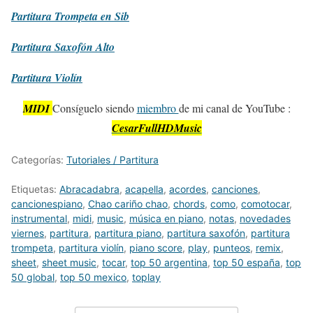
Partitura
Trompeta en Sib
Partitura
Saxofón Alto
Partitura
Violín
MIDI
Consíguelo siendo
miembro
de mi canal de YouTube :
CesarFullHDMusic
Categorías:
Tutoriales / Partitura
Etiquetas:
Abracadabra
,
acapella
,
acordes
,
canciones
,
cancionespiano
,
Chao cariño chao
,
chords
,
como
,
comotocar
,
instrumental
,
midi
,
music
,
música en piano
,
notas
,
novedades
viernes
,
partitura
,
partitura piano
,
partitura saxofón
,
partitura
trompeta
,
partitura violín
,
piano score
,
play
,
punteos
,
remix
,
sheet
,
sheet music
,
tocar
,
top 50 argentina
,
top 50 españa
,
top
50 global
,
top 50 mexico
,
toplay