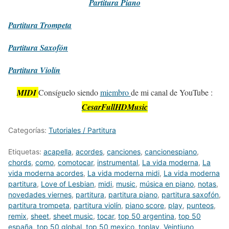
Partitura
Piano
Partitura
Trompeta
Partitura
Saxofón
Partitura
Violín
MIDI
Consíguelo siendo
miembro
de mi canal de YouTube :
CesarFullHDMusic
Categorías:
Tutoriales / Partitura
Etiquetas:
acapella
,
acordes
,
canciones
,
cancionespiano
,
chords
,
como
,
comotocar
,
instrumental
,
La vida moderna
,
La
vida moderna acordes
,
La vida moderna midi
,
La vida moderna
partitura
,
Love of Lesbian
,
midi
,
music
,
música en piano
,
notas
,
novedades viernes
,
partitura
,
partitura piano
,
partitura saxofón
,
partitura trompeta
,
partitura violín
,
piano score
,
play
,
punteos
,
remix
,
sheet
,
sheet music
,
tocar
,
top 50 argentina
,
top 50
españa
,
top 50 global
,
top 50 mexico
,
toplay
,
Veintiuno