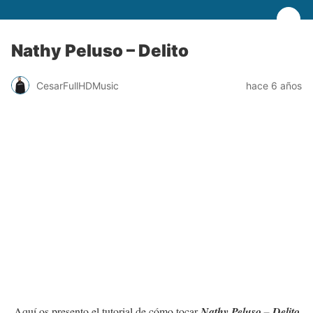
Nathy Peluso – Delito
CesarFullHDMusic
hace 6 años
Aquí os presento el tutorial de cómo tocar
Nathy Peluso – Delito