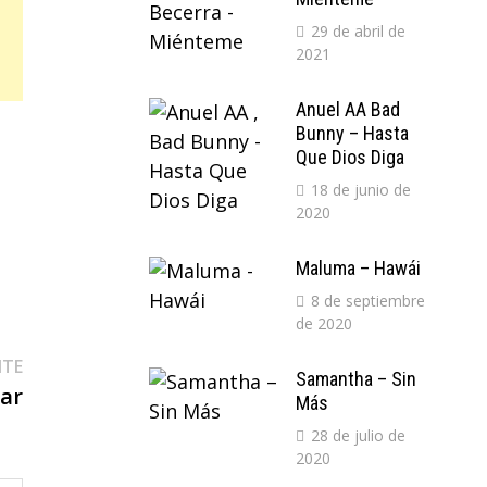
29 de abril de
2021
Anuel AA Bad
Bunny – Hasta
Que Dios Diga
18 de junio de
2020
Maluma – Hawái
8 de septiembre
de 2020
Entrada
NTE
Samantha – Sin
siguiente:
sar
Más
28 de julio de
2020