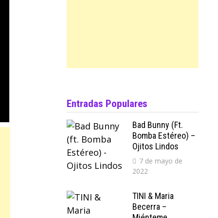
Entradas Populares
Bad Bunny (ft.
Bomba Estéreo) –
Ojitos Lindos
7 de mayo de
2022
TINI & Maria
Becerra –
Miénteme