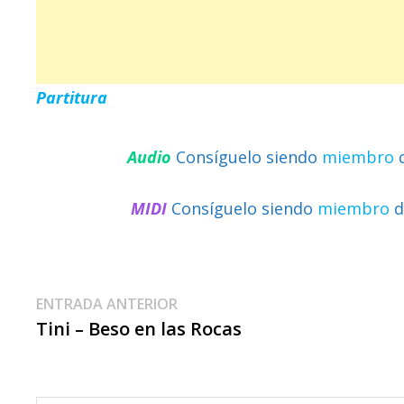
Partitura
Audio
Consíguelo siendo
miembro
MIDI
Consíguelo siendo
miembro
d
Navegación
Entrada
ENTRADA ANTERIOR
anterior:
Tini – Beso en las Rocas
De
Entradas