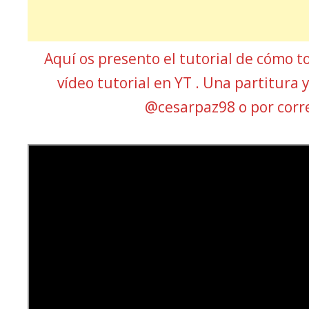
Aquí os presento el tutorial de cómo t
vídeo tutorial en YT . Una partitura
@cesarpaz98 o por cor