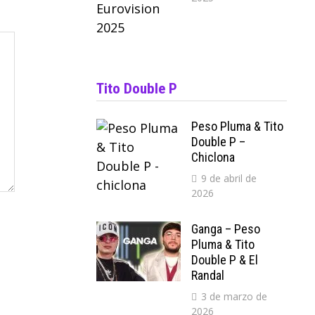
Tito Double P
Peso Pluma & Tito
Double P –
Chiclona
9 de abril de
2026
Ganga – Peso
Pluma & Tito
Double P & El
Randal
3 de marzo de
2026