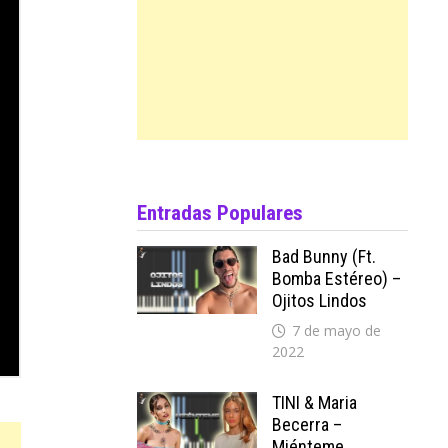
Entradas Populares
Bad Bunny (ft.
Bomba Estéreo) –
Ojitos Lindos
7 de mayo de
2022
TINI & Maria
Becerra –
Miénteme