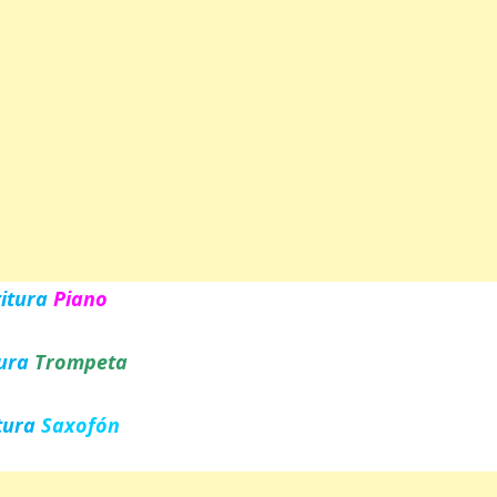
titura
Piano
tura
Trompeta
tura
Saxofón