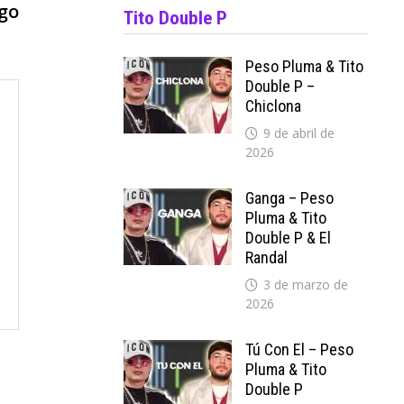
siguiente:
go
Tito Double P
Peso Pluma & Tito
Double P –
Chiclona
9 de abril de
2026
Ganga – Peso
Pluma & Tito
Double P & El
Randal
3 de marzo de
2026
Tú Con El – Peso
Pluma & Tito
Double P