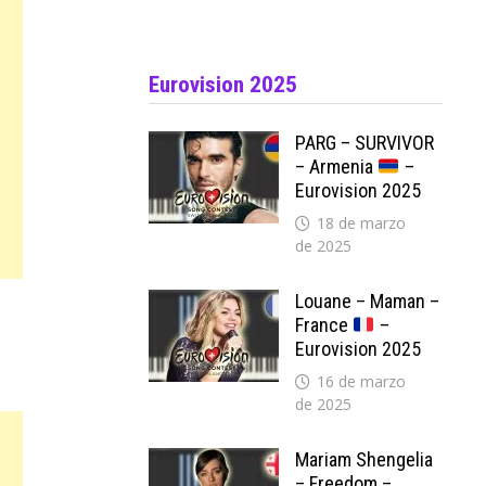
Eurovision 2025
PARG – SURVIVOR
– Armenia
–
Eurovision 2025
18 de marzo
de 2025
Louane – Maman –
France
–
Eurovision 2025
16 de marzo
de 2025
Mariam Shengelia
– Freedom –