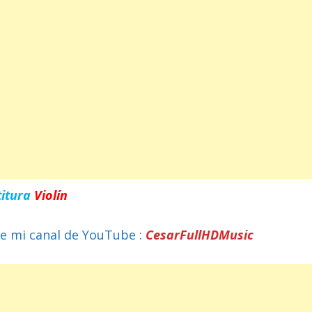
titura
Violín
e mi canal de YouTube :
CesarFullHDMusic