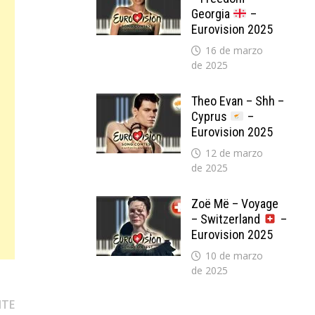
Georgia
–
Eurovision 2025
16 de marzo
de 2025
Theo Evan – Shh –
Cyprus
–
Eurovision 2025
12 de marzo
de 2025
Zoë Më – Voyage
– Switzerland
–
Eurovision 2025
10 de marzo
de 2025
Entrada
NTE