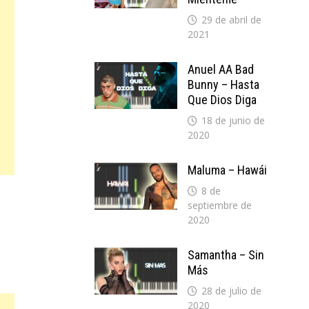
29 de abril de
2021
Anuel AA Bad
Bunny – Hasta
Que Dios Diga
18 de junio de
2020
Maluma – Hawái
8 de
septiembre de
2020
Samantha – Sin
Más
28 de julio de
2020