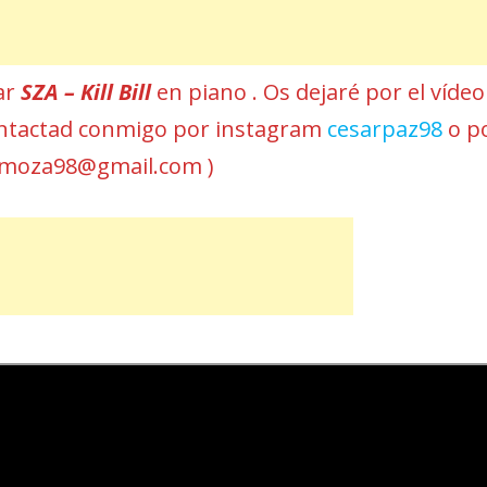
ar
SZA – Kill Bill
en piano . Os dejaré por el vídeo
 contactad conmigo por instagram
cesarpaz98
o p
omoza98@gmail.com )