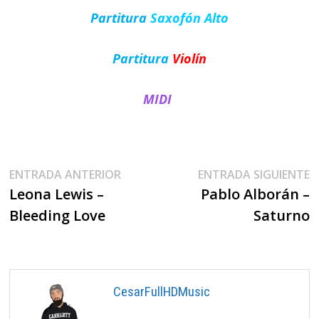
Partitura
Saxofón Alto
Partitura
Violín
MIDI
Navegación
Entrada
E
ENTRADA ANTERIOR
ENTRADA SIGUIENTE
anterior:
s
Leona Lewis –
Pablo Alborán –
De
Bleeding Love
Saturno
Entradas
CesarFullHDMusic