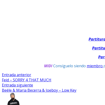
Partitur
Partit
Par
MIDI
Consíguelo siendo
miembro
Navegación
Entrada
Entrada anterior
anterior:
Feid – SORRY 4 THAT MUCH
De
Entrada
Entrada siguiente
Entradas
siguiente:
Beéle & Maria Becerra & Joeboy – Low Key