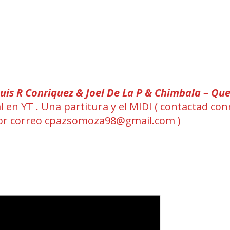
uis R Conriquez & Joel De La P & Chimbala – Que
al en YT . Una partitura y el MIDI ( contactad co
or correo cpazsomoza98@gmail.com )