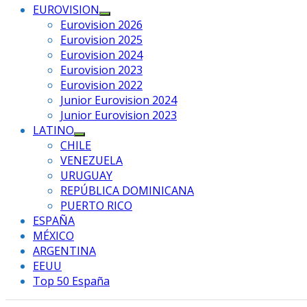
EUROVISION
Mostrar
Eurovision 2026
el
Eurovision 2025
submenú
Eurovision 2024
Eurovision 2023
Eurovision 2022
Junior Eurovision 2024
Junior Eurovision 2023
LATINO
Mostrar
CHILE
el
VENEZUELA
submenú
URUGUAY
REPÚBLICA DOMINICANA
PUERTO RICO
ESPAÑA
MÉXICO
ARGENTINA
EEUU
Top 50 España