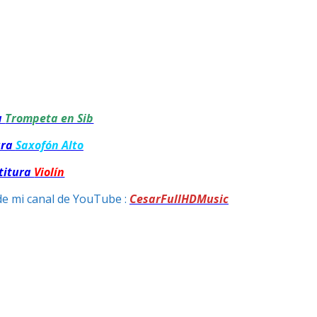
a
Trompeta en Sib
ura
Saxofón Alto
titura
Violín
de mi canal de YouTube :
CesarFullHDMusic