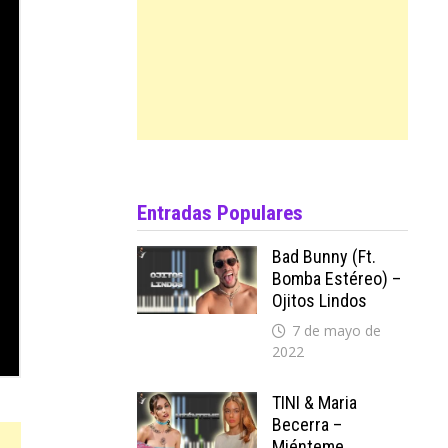
Entradas Populares
Bad Bunny (ft.
Bomba Estéreo) –
Ojitos Lindos
7 de mayo de
2022
TINI & Maria
Becerra –
Miénteme