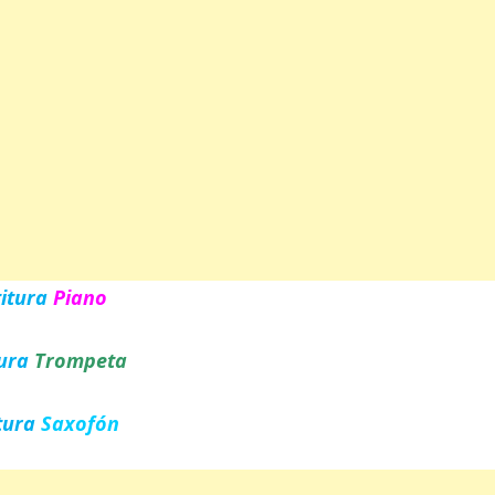
titura
Piano
tura
Trompeta
tura
Saxofón