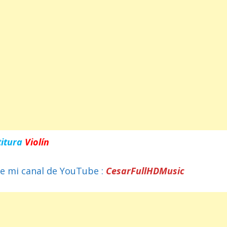
titura
Violín
e mi canal de YouTube :
CesarFullHDMusic