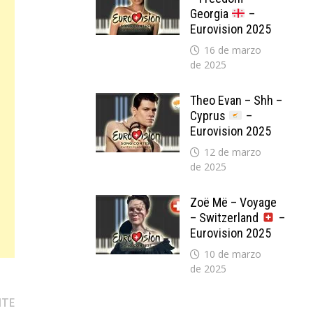
Georgia
–
Eurovision 2025
16 de marzo
de 2025
Theo Evan – Shh –
Cyprus
–
Eurovision 2025
12 de marzo
de 2025
Zoë Më – Voyage
– Switzerland
–
Eurovision 2025
10 de marzo
de 2025
Entrada
NTE