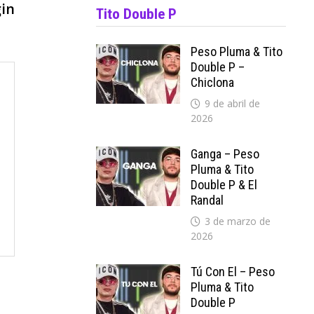
siguiente:
in
Tito Double P
Peso Pluma & Tito
Double P –
Chiclona
9 de abril de
2026
Ganga – Peso
Pluma & Tito
Double P & El
Randal
3 de marzo de
2026
Tú Con El – Peso
Pluma & Tito
Double P