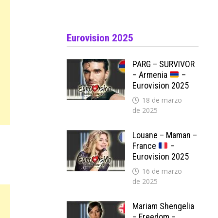
Eurovision 2025
PARG – SURVIVOR
– Armenia
–
Eurovision 2025
18 de marzo
de 2025
Louane – Maman –
France
–
Eurovision 2025
16 de marzo
de 2025
Mariam Shengelia
– Freedom –