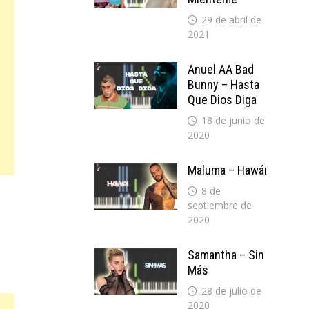
29 de abril de
2021
Anuel AA Bad
Bunny – Hasta
Que Dios Diga
18 de junio de
2020
Maluma – Hawái
8 de
septiembre de
2020
Samantha – Sin
Más
28 de julio de
2020