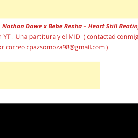
r
Nathan Dawe x Bebe Rexha – Heart Still Beatin
en YT . Una partitura y el MIDI ( contactad conmi
or correo cpazsomoza98@gmail.com )