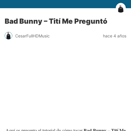
Bad Bunny – Tití Me Preguntó
CesarFullHDMusic
hace 4 años
Bad Bunny – Tití Me
Aquí os presento el tutorial de cómo tocar