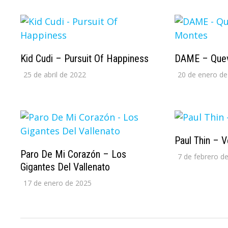
Kid Cudi – Pursuit Of Happiness
DAME – Que
25 de abril de 2022
20 de enero de
Paul Thin – V
Paro De Mi Corazón – Los
7 de febrero d
Gigantes Del Vallenato
17 de enero de 2025