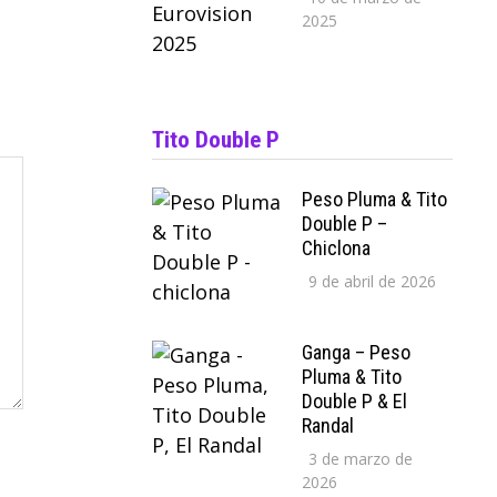
2025
Tito Double P
Peso Pluma & Tito
Double P –
Chiclona
9 de abril de 2026
Ganga – Peso
Pluma & Tito
Double P & El
Randal
3 de marzo de
2026