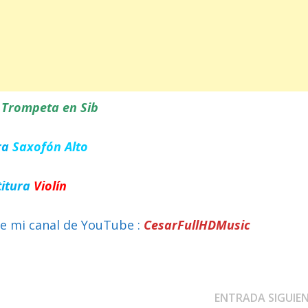
a
Trompeta en Sib
ra
Saxofón Alto
titura
Violín
e mi canal de YouTube :
CesarFullHDMusic
ENTRADA SIGUIE