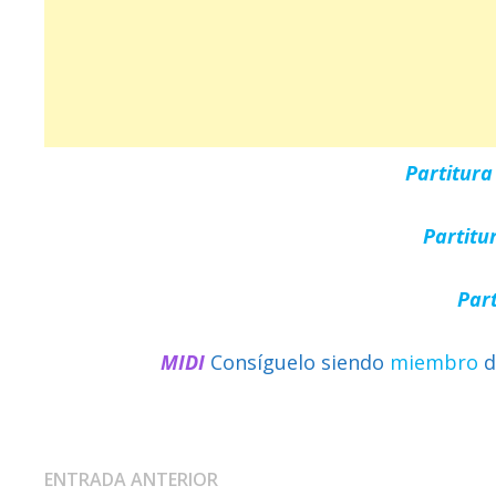
Partitur
Partitu
Par
MIDI
Consíguelo siendo
miembro
d
Navegación
Entrada
ENTRADA ANTERIOR