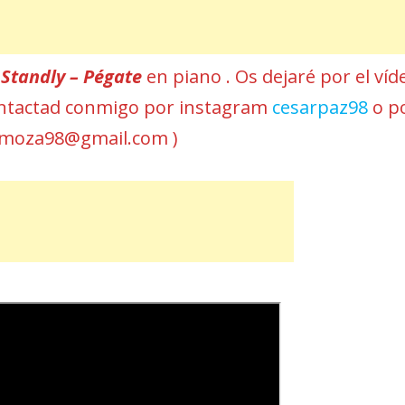
r
Standly – Pégate
en piano . Os dejaré por el víd
 contactad conmigo por instagram
cesarpaz98
o p
omoza98@gmail.com )