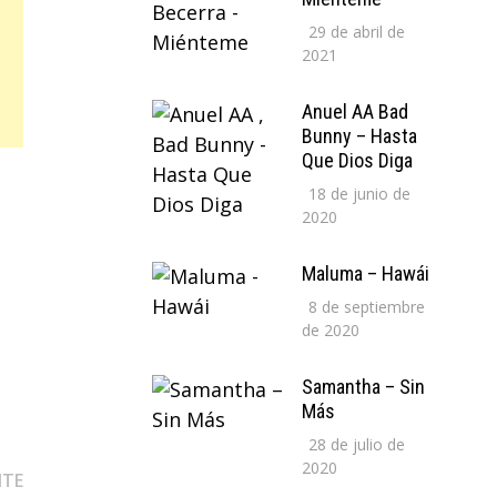
29 de abril de
2021
Anuel AA Bad
Bunny – Hasta
Que Dios Diga
18 de junio de
2020
Maluma – Hawái
8 de septiembre
de 2020
Samantha – Sin
Más
28 de julio de
2020
Entrada
NTE