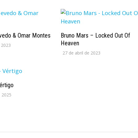
vedo & Omar Montes
Bruno Mars – Locked Out Of
Heaven
 2023
27 de abril de 2023
értigo
e 2025