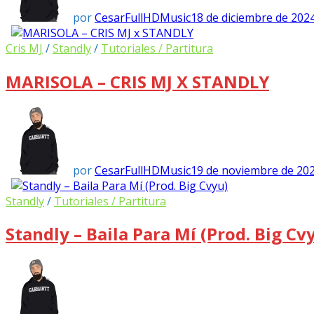
por
CesarFullHDMusic
18 de diciembre de 202
Cris MJ
/
Standly
/
Tutoriales / Partitura
MARISOLA – CRIS MJ X STANDLY
por
CesarFullHDMusic
19 de noviembre de 20
Standly
/
Tutoriales / Partitura
Standly – Baila Para Mí (Prod. Big Cv