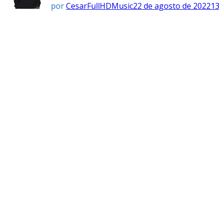
por
CesarFullHDMusic
22 de agosto de 2022
13