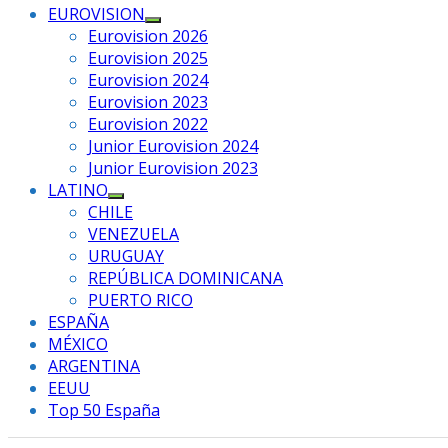
EUROVISION
Mostrar
Eurovision 2026
el
Eurovision 2025
submenú
Eurovision 2024
Eurovision 2023
Eurovision 2022
Junior Eurovision 2024
Junior Eurovision 2023
LATINO
Mostrar
CHILE
el
VENEZUELA
submenú
URUGUAY
REPÚBLICA DOMINICANA
PUERTO RICO
ESPAÑA
MÉXICO
ARGENTINA
EEUU
Top 50 España