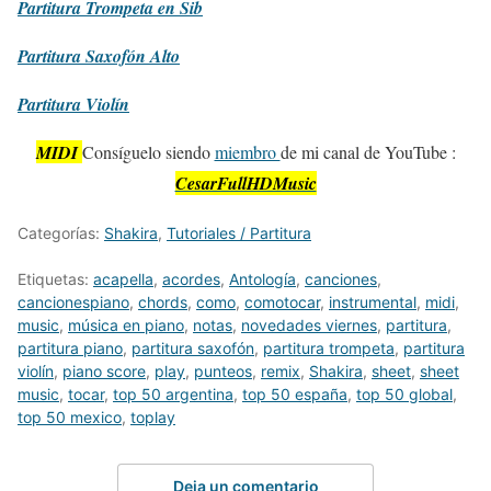
Partitura
Trompeta en Sib
Partitura
Saxofón Alto
Partitura
Violín
MIDI
Consíguelo siendo
miembro
de mi canal de YouTube :
CesarFullHDMusic
Categorías:
Shakira
,
Tutoriales / Partitura
Etiquetas:
acapella
,
acordes
,
Antología
,
canciones
,
cancionespiano
,
chords
,
como
,
comotocar
,
instrumental
,
midi
,
music
,
música en piano
,
notas
,
novedades viernes
,
partitura
,
partitura piano
,
partitura saxofón
,
partitura trompeta
,
partitura
violín
,
piano score
,
play
,
punteos
,
remix
,
Shakira
,
sheet
,
sheet
music
,
tocar
,
top 50 argentina
,
top 50 españa
,
top 50 global
,
top 50 mexico
,
toplay
Deja un comentario