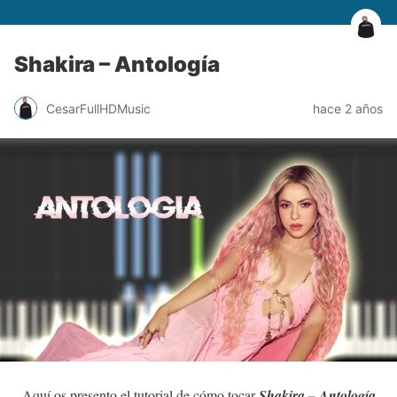
Shakira – Antología
CesarFullHDMusic
hace 2 años
Aquí os presento el tutorial de cómo tocar
Shakira – Antología