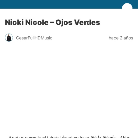
Nicki Nicole – Ojos Verdes
CesarFullHDMusic
hace 2 años
Aquí os presento el tutorial de cómo tocar
Nicki Nicole – Ojos