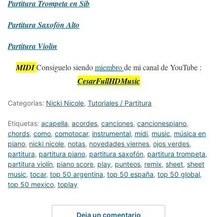
Partitura
Trompeta en Sib
Partitura
Saxofón Alto
Partitura
Violín
MIDI
Consíguelo siendo
miembro
de mi canal de YouTube :
CesarFullHDMusic
Categorías:
Nicki Nicole
,
Tutoriales / Partitura
Etiquetas:
acapella
,
acordes
,
canciones
,
cancionespiano
,
chords
,
como
,
comotocar
,
instrumental
,
midi
,
music
,
música en
piano
,
nicki nicole
,
notas
,
novedades viernes
,
ojos verdes
,
partitura
,
partitura piano
,
partitura saxofón
,
partitura trompeta
,
partitura violín
,
piano score
,
play
,
punteos
,
remix
,
sheet
,
sheet
music
,
tocar
,
top 50 argentina
,
top 50 españa
,
top 50 global
,
top 50 mexico
,
toplay
Deja un comentario