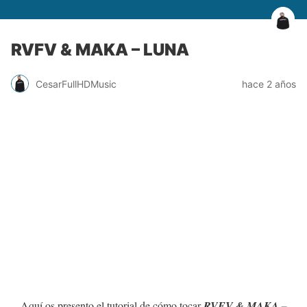
RVFV & MAKA – LUNA
CesarFullHDMusic
hace 2 años
Aquí os presento el tutorial de cómo tocar
RVFV & MAKA –