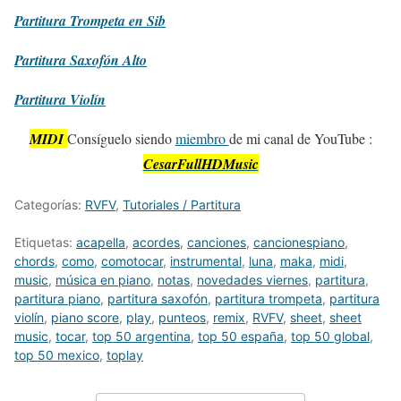
Partitura
Trompeta en Sib
Partitura
Saxofón Alto
Partitura
Violín
MIDI
Consíguelo siendo
miembro
de mi canal de YouTube :
CesarFullHDMusic
Categorías:
RVFV
,
Tutoriales / Partitura
Etiquetas:
acapella
,
acordes
,
canciones
,
cancionespiano
,
chords
,
como
,
comotocar
,
instrumental
,
luna
,
maka
,
midi
,
music
,
música en piano
,
notas
,
novedades viernes
,
partitura
,
partitura piano
,
partitura saxofón
,
partitura trompeta
,
partitura
violín
,
piano score
,
play
,
punteos
,
remix
,
RVFV
,
sheet
,
sheet
music
,
tocar
,
top 50 argentina
,
top 50 españa
,
top 50 global
,
top 50 mexico
,
toplay