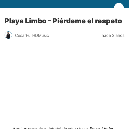
Playa Limbo – Piérdeme el respeto
CesarFullHDMusic
hace 2 años
Aquí os presento el tutorial de cómo tocar
Playa Limbo –