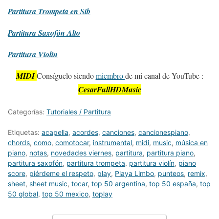
Partitura
Trompeta en Sib
Partitura
Saxofón Alto
Partitura
Violín
MIDI
Consíguelo siendo
miembro
de mi canal de YouTube :
CesarFullHDMusic
Categorías:
Tutoriales / Partitura
Etiquetas:
acapella
,
acordes
,
canciones
,
cancionespiano
,
chords
,
como
,
comotocar
,
instrumental
,
midi
,
music
,
música en
piano
,
notas
,
novedades viernes
,
partitura
,
partitura piano
,
partitura saxofón
,
partitura trompeta
,
partitura violín
,
piano
score
,
piérdeme el respeto
,
play
,
Playa Limbo
,
punteos
,
remix
,
sheet
,
sheet music
,
tocar
,
top 50 argentina
,
top 50 españa
,
top
50 global
,
top 50 mexico
,
toplay