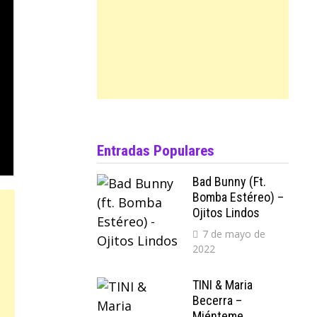
Entradas Populares
Bad Bunny (ft.
Bomba Estéreo) –
Ojitos Lindos
7 de mayo de
2022
TINI & Maria
Becerra –
Miénteme