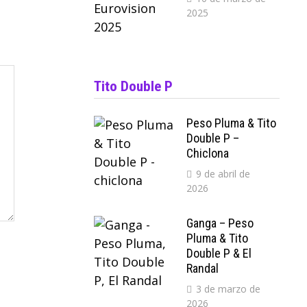
2025
Tito Double P
Peso Pluma & Tito
Double P –
Chiclona
9 de abril de
2026
Ganga – Peso
Pluma & Tito
Double P & El
Randal
3 de marzo de
2026