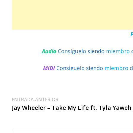
Audio
Consíguelo siendo
miembro
MIDI
Consíguelo siendo
miembro
d
Navegación
Entrada
ENTRADA ANTERIOR
anterior:
Jay Wheeler – Take My Life ft. Tyla Yaweh
De
Entradas