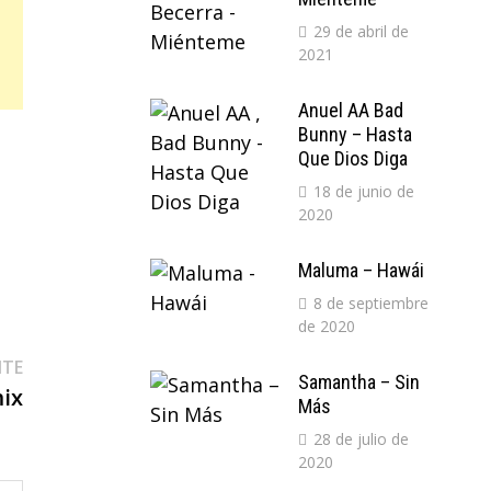
29 de abril de
2021
Anuel AA Bad
Bunny – Hasta
Que Dios Diga
18 de junio de
2020
Maluma – Hawái
8 de septiembre
de 2020
Entrada
NTE
Samantha – Sin
siguiente:
mix
Más
28 de julio de
2020