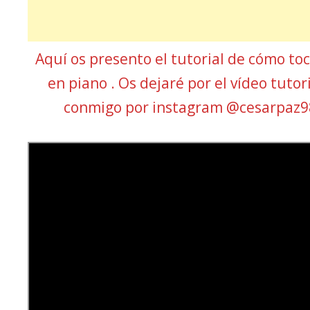
Aquí os presento el tutorial de cómo to
en piano . Os dejaré por el vídeo tutor
conmigo por instagram @cesarpaz9