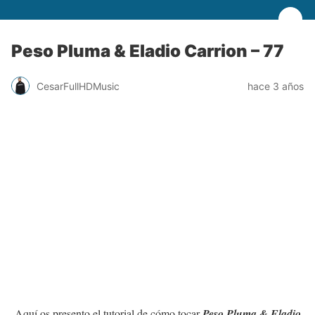
Peso Pluma & Eladio Carrion – 77
CesarFullHDMusic
hace 3 años
Aquí os presento el tutorial de cómo tocar
Peso Pluma & Eladio