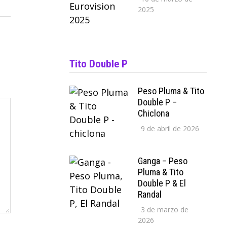
2025
Tito Double P
Peso Pluma & Tito
Double P –
Chiclona
9 de abril de 2026
Ganga – Peso
Pluma & Tito
Double P & El
Randal
3 de marzo de
2026