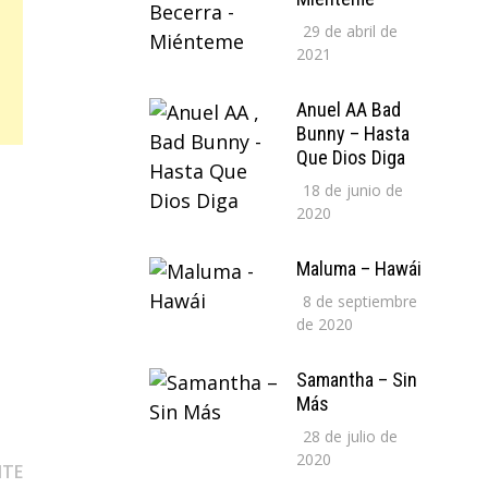
29 de abril de
2021
Anuel AA Bad
Bunny – Hasta
Que Dios Diga
18 de junio de
2020
Maluma – Hawái
8 de septiembre
de 2020
Samantha – Sin
Más
28 de julio de
2020
Entrada
NTE