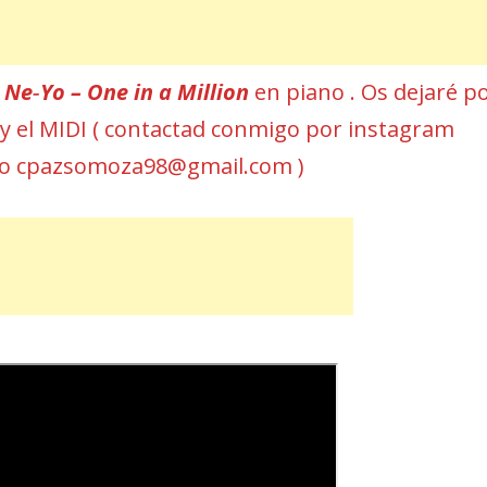
r
Ne‐Yo – One in a Million
en piano . Os dejaré p
a y el MIDI ( contactad conmigo por instagram
eo cpazsomoza98@gmail.com )