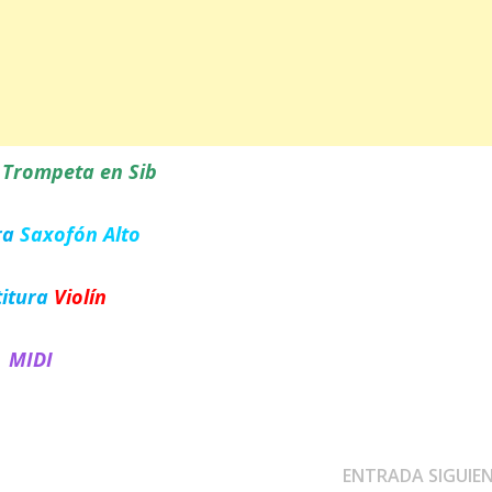
a
Trompeta en Sib
ra
Saxofón Alto
titura
Violín
MIDI
ENTRADA SIGUIE