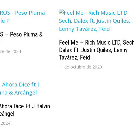
 – Peso Pluma &
P
Feel Me – Rich Music LTD, Sech
Dalex Ft. Justin Quiles, Lenny
re de 2024
Tavárez, Feid
1 de octubre de 2020
Ahora Dice Ft J Balvin
cángel
 2024