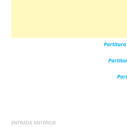
Partitur
Partitu
Par
Navegación
Entrada
ENTRADA ANTERIOR