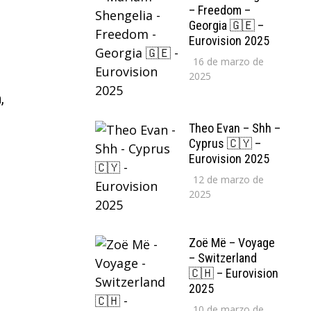
– Freedom –
Georgia 🇬🇪 –
Eurovision 2025
16 de marzo de
2025
,
Theo Evan – Shh –
Cyprus 🇨🇾 –
Eurovision 2025
12 de marzo de
2025
Zoë Më – Voyage
– Switzerland
🇨🇭 – Eurovision
2025
10 de marzo de