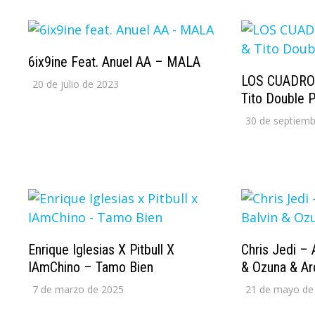
6ix9ine Feat. Anuel AA – MALA
LOS CUADROS
20 de julio de 2023
Tito Double 
30 de septiemb
Enrique Iglesias X Pitbull X
Chris Jedi – 
IAmChino – Tamo Bien
& Ozuna & Ar
7 de marzo de 2025
21 de mayo de