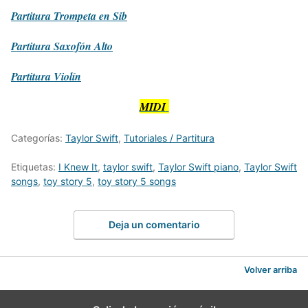
Partitura
Trompeta en Sib
Partitura
Saxofón Alto
Partitura
Violín
MIDI
Categorías:
Taylor Swift
,
Tutoriales / Partitura
Etiquetas:
I Knew It
,
taylor swift
,
Taylor Swift piano
,
Taylor Swift
songs
,
toy story 5
,
toy story 5 songs
Deja un comentario
Volver arriba