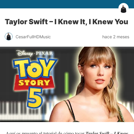
Taylor Swift – I Knew It, I Knew You
CesarFullHDMusic
hace 2 meses
Aquí os presento el tutorial de cómo tocar
Taylor Swift – I Knew