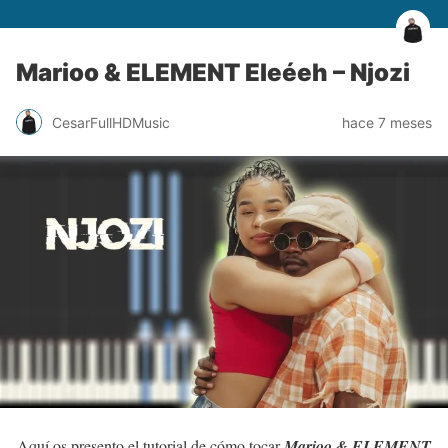
Marioo & ELEMENT Eleéeh – Njozi
CesarFullHDMusic
hace 7 meses
Aquí os presento el tutorial de cómo tocar
Marioo & ELEMENT