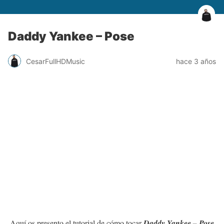
Daddy Yankee – Pose
CesarFullHDMusic
hace 3 años
Aquí os presento el tutorial de cómo tocar
Daddy Yankee – Pose