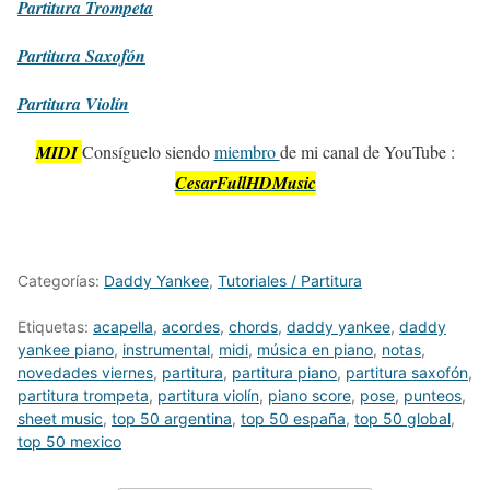
Partitura
Trompeta
Partitura
Saxofón
Partitura
Violín
MIDI
Consíguelo siendo
miembro
de mi canal de YouTube :
CesarFullHDMusic
Categorías:
Daddy Yankee
,
Tutoriales / Partitura
Etiquetas:
acapella
,
acordes
,
chords
,
daddy yankee
,
daddy
yankee piano
,
instrumental
,
midi
,
música en piano
,
notas
,
novedades viernes
,
partitura
,
partitura piano
,
partitura saxofón
,
partitura trompeta
,
partitura violín
,
piano score
,
pose
,
punteos
,
sheet music
,
top 50 argentina
,
top 50 españa
,
top 50 global
,
top 50 mexico