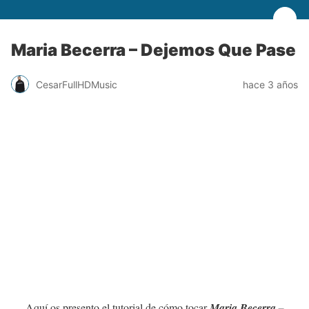
Maria Becerra – Dejemos Que Pase
CesarFullHDMusic
hace 3 años
Aquí os presento el tutorial de cómo tocar
Maria Becerra –