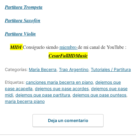
Partitura
Trompeta
Partitura
Saxofón
Partitura
Violín
MIDI
Consíguelo siendo
miembro
de mi canal de YouTube :
CesarFullHDMusic
Categorías:
María Becerra
,
Trap Argentino
,
Tutoriales / Partitura
Etiquetas:
canciones maria becerra en piano
,
dejemos que
pase acapella
,
dejemos que pase acordes
,
dejemos que pase
midi
,
dejemos que pase partitura
,
dejemos que pase punteos
,
maria becerra piano
Deja un comentario