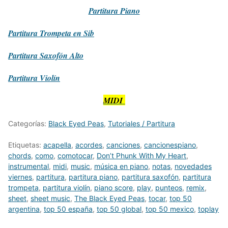
Partitura
Piano
Partitura
Trompeta en Sib
Partitura
Saxofón Alto
Partitura
Violín
MIDI
Categorías:
Black Eyed Peas
,
Tutoriales / Partitura
Etiquetas:
acapella
,
acordes
,
canciones
,
cancionespiano
,
chords
,
como
,
comotocar
,
Don’t Phunk With My Heart
,
instrumental
,
midi
,
music
,
música en piano
,
notas
,
novedades
viernes
,
partitura
,
partitura piano
,
partitura saxofón
,
partitura
trompeta
,
partitura violín
,
piano score
,
play
,
punteos
,
remix
,
sheet
,
sheet music
,
The Black Eyed Peas
,
tocar
,
top 50
argentina
,
top 50 españa
,
top 50 global
,
top 50 mexico
,
toplay