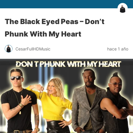
The Black Eyed Peas – Don’t
Phunk With My Heart
CesarFullHDMusic
hace 1 año