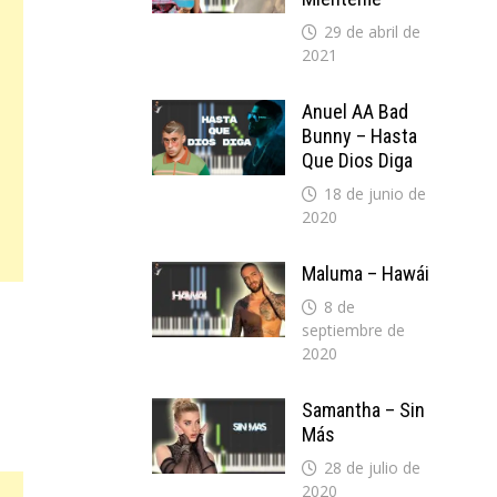
29 de abril de
2021
Anuel AA Bad
Bunny – Hasta
Que Dios Diga
18 de junio de
2020
Maluma – Hawái
8 de
septiembre de
2020
Samantha – Sin
Más
28 de julio de
2020