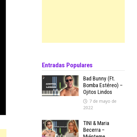
Entradas Populares
Bad Bunny (ft.
Bomba Estéreo) –
Ojitos Lindos
7 de mayo de
2022
TINI & Maria
Becerra –
Miénteme