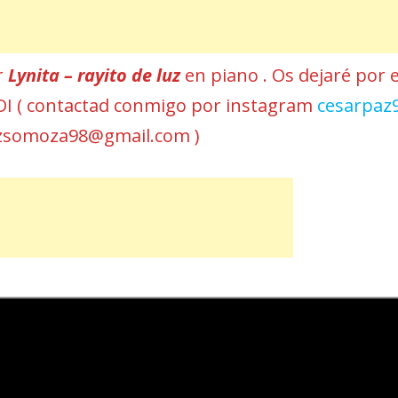
r
Lynita – rayito de luz
en piano . Os dejaré por e
MIDI ( contactad conmigo por instagram
cesarpaz
azsomoza98@gmail.com )