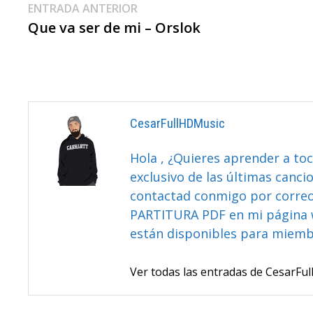
Navegación
Entrada
ENTRADA ANTERIOR
anterior:
Que va ser de mi – Orslok
De
Entradas
CesarFullHDMusic
Hola , ¿Quieres aprender a toc
exclusivo de las últimas canci
contactad conmigo por correo 
PARTITURA PDF en mi página 
están disponibles para miem
Ver todas las entradas de CesarF