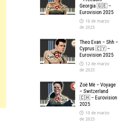
Georgia 🇬🇪 –
Eurovision 2025
16 de marzo
de 2025
Theo Evan – Shh –
Cyprus 🇨🇾 –
Eurovision 2025
12 de marzo
de 2025
Zoë Më – Voyage
– Switzerland
🇨🇭 – Eurovision
2025
10 de marzo
de 2025