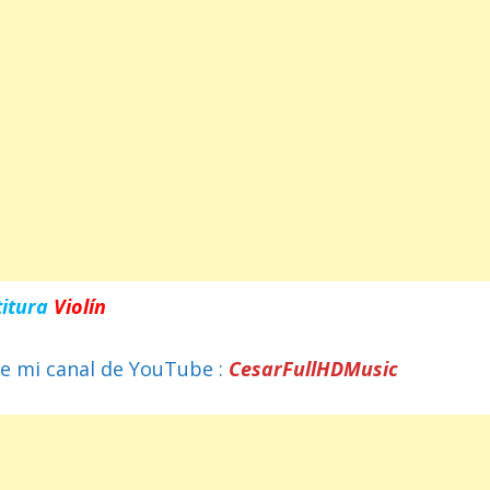
titura
Violín
e mi canal de YouTube :
CesarFullHDMusic