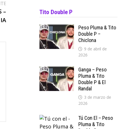
Entrada
NTE
siguiente:
 –
Tito Double P
IA
Peso Pluma & Tito
Double P –
Chiclona
9 de abril de
2026
Ganga – Peso
Pluma & Tito
Double P & El
Randal
3 de marzo de
2026
Tú Con El – Peso
Pluma & Tito