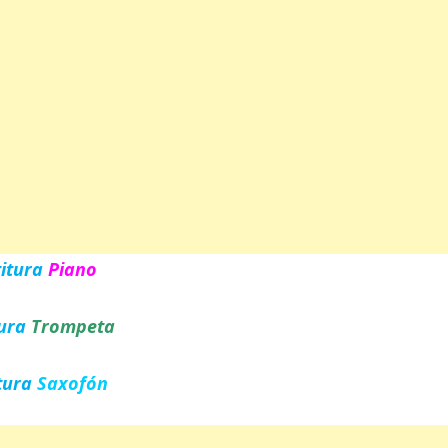
titura
Piano
tura
Trompeta
tura
Saxofón