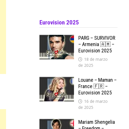
Eurovision 2025
PARG – SURVIVOR
– Armenia 🇦🇲 –
Eurovision 2025
18 de marzo
de 2025
Louane – Maman –
France 🇫🇷 –
Eurovision 2025
16 de marzo
de 2025
Mariam Shengelia
– Freedom –