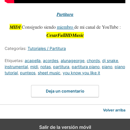
Partitura
MIDI
Consíguelo siendo
miembro
de mi canal de YouTube :
CesarFullHDMusic
Categorías:
Tutoriales / Partitura
Etiquetas:
acapella
,
acordes
,
alunageorge
,
chords
,
dj snake
,
instrumental
,
midi
,
notas
,
partitura
,
partitura piano
,
piano
,
piano
tutorial
,
punteos
,
sheet music
,
you know you like it
Deja un comentario
Volver arriba
Salir de la versión móvil