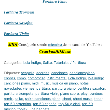
Partitura
Piano
Partitura
Trompeta
Partitura
Saxofón
Partitura
Violín
MIDI
Consíguelo siendo
miembro
de mi canal de YouTube :
CesarFullHDMusic
Categorías:
Lola Índigo
,
Saiko
,
Tutoriales / Partitura
Etiquetas:
acapella
,
acordes
,
canciones
,
cancionespiano
,
chords
,
como
,
comotocar
,
instrumental
,
Lola Indigo
,
lola indigo
canciones piano
,
midi
,
music
,
música en piano
,
notas
,
novedades viernes
,
partitura
,
partitura piano
,
partitura saxofón
,
partitura trompeta
,
partitura violín
,
piano score
,
play
,
punteos
,
remix
,
saiko
,
saiko canciones piano
,
sheet
,
sheet music
,
tocar
,
top 50 argentina
,
top 50 españa
,
top 50 global
,
top 50
mexico
,
toplay
,
una bachata