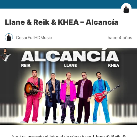
Llane & Reik & KHEA – Alcancía
CesarFullHDMusic
hace 4 años
Llane & Reik &
Aquí os presento el tutorial de cómo tocar