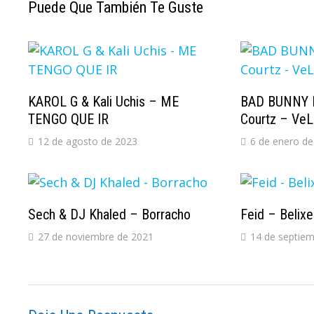
Puede Que También Te Guste
KAROL G & Kali Uchis – ME
BAD BUNNY F
TENGO QUE IR
Courtz – Ve
12 de agosto de 2023
6 de enero de
Sech & DJ Khaled – Borracho
Feid – Belixe
27 de noviembre de 2021
14 de septie