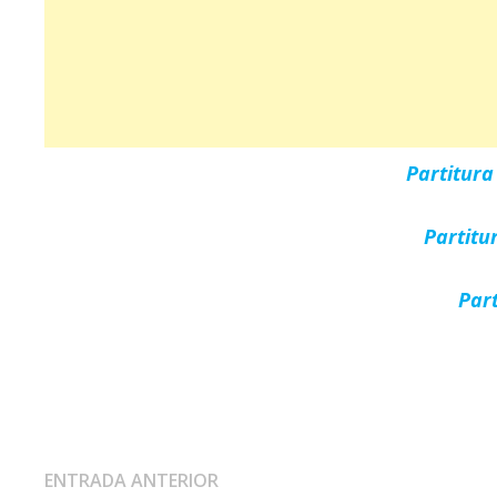
Partitur
Partitu
Par
Navegación
Entrada
ENTRADA ANTERIOR