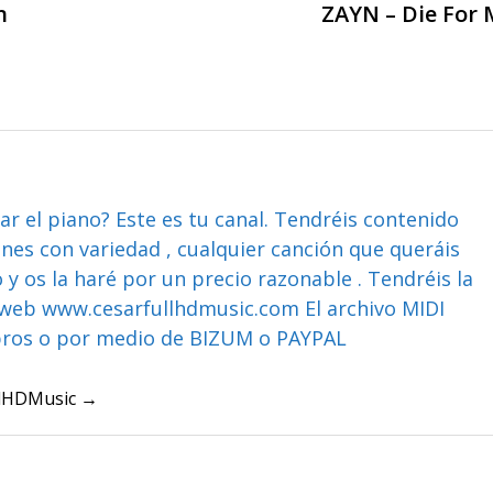
n
ZAYN – Die For
ar el piano? Este es tu canal. Tendréis contenido
ones con variedad , cualquier canción que queráis
y os la haré por un precio razonable . Tendréis la
web www.cesarfullhdmusic.com El archivo MIDI
bros o por medio de BIZUM o PAYPAL
ullHDMusic →