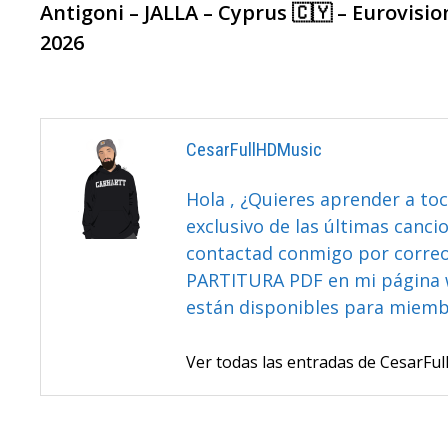
anterior:
Antigoni – JALLA – Cyprus 🇨🇾 – Eurovisio
De
2026
Entradas
CesarFullHDMusic
Hola , ¿Quieres aprender a toc
exclusivo de las últimas canci
contactad conmigo por correo 
PARTITURA PDF en mi página 
están disponibles para miem
Ver todas las entradas de CesarF