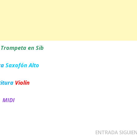
a
Trompeta en Sib
ra
Saxofón Alto
titura
Violín
MIDI
ENTRADA SIGUIE