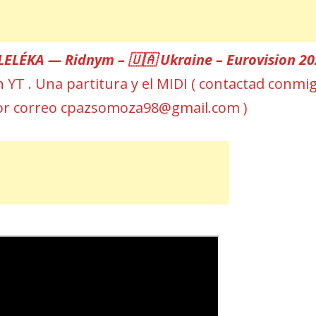
LELÉKA — Ridnym – 🇺🇦 Ukraine – Eurovision 2
en YT . Una partitura y el MIDI ( contactad conmi
or correo cpazsomoza98@gmail.com )