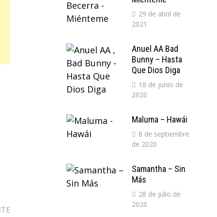
29 de abril de
2021
Anuel AA Bad
Bunny – Hasta
Que Dios Diga
18 de junio de
2020
Maluma – Hawái
8 de septiembre
de 2020
Samantha – Sin
Más
28 de julio de
2020
Entrada
NTE