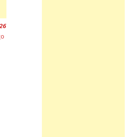
026
go