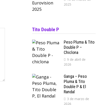
2025
Tito Double P
Peso Pluma & Tito
Double P –
Chiclona
9 de abril de
2026
Ganga – Peso
Pluma & Tito
Double P & El
Randal
3 de marzo de
2026