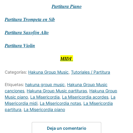
Partitura
Piano
Partitura
Trompeta en Sib
Partitura
Saxofón Alto
Partitura
Violín
MIDI
Categorías:
Hakuna Group Music
,
Tutoriales / Partitura
Etiquetas:
hakuna group music
,
Hakuna Group Music
canciones
,
Hakuna Group Music partituras
,
Hakuna Group
Music piano
,
La Misericordia
,
La Misericordia acordes
,
La
Misericordia midi
,
La Misericordia notas
,
La Misericordia
partitura
,
La Misericordia piano
Deja un comentario