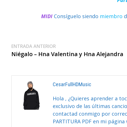
MIDI
Consíguelo siendo
miembro
d
Navegación
Entrada
ENTRADA ANTERIOR
anterior:
Niégalo – Hna Valentina y Hna Alejandra
De
Entradas
CesarFullHDMusic
Hola , ¿Quieres aprender a toc
exclusivo de las últimas canci
contactad conmigo por correo 
PARTITURA PDF en mi página 