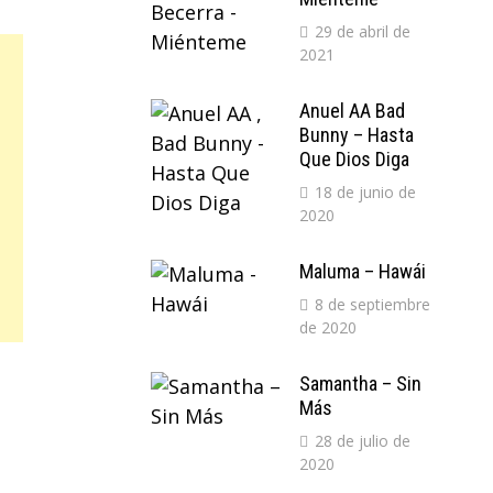
29 de abril de
2021
Anuel AA Bad
Bunny – Hasta
Que Dios Diga
18 de junio de
2020
Maluma – Hawái
8 de septiembre
de 2020
Samantha – Sin
Más
28 de julio de
2020