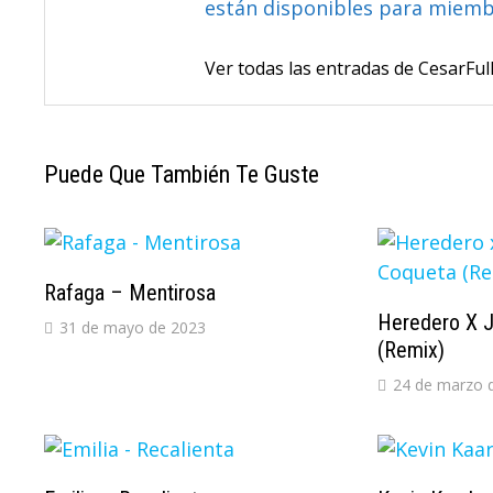
están disponibles para miem
Ver todas las entradas de CesarF
Puede Que También Te Guste
Rafaga – Mentirosa
Heredero X J
31 de mayo de 2023
(Remix)
24 de marzo 