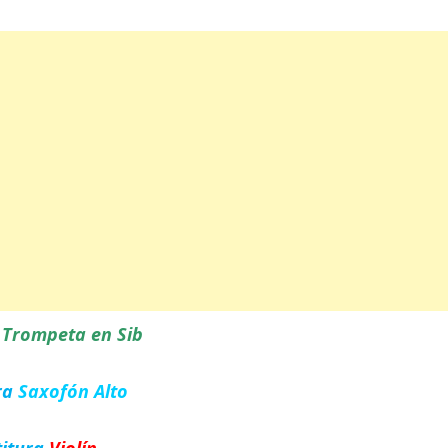
a
Trompeta en Sib
ra
Saxofón Alto
titura
Violín