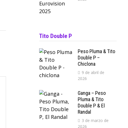
Tito Double P
Peso Pluma & Tito
Double P –
Chiclona
9 de abril de
2026
Ganga – Peso
Pluma & Tito
Double P & El
Randal
3 de marzo de
2026