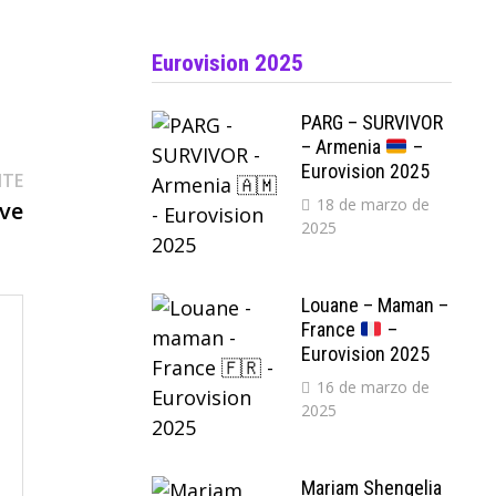
Eurovision 2025
PARG – SURVIVOR
– Armenia
–
Eurovision 2025
Entrada
NTE
18 de marzo de
siguiente:
ive
2025
Louane – Maman –
France
–
Eurovision 2025
16 de marzo de
2025
Mariam Shengelia