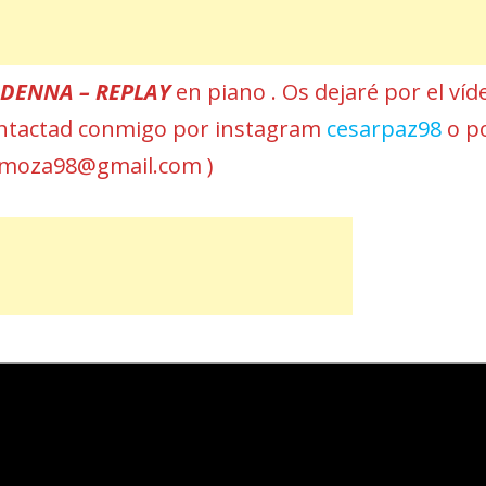
r
DENNA – REPLAY
en piano . Os dejaré por el víd
 contactad conmigo por instagram
cesarpaz98
o p
omoza98@gmail.com )