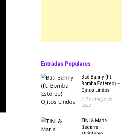
Entradas Populares
Bad Bunny (ft.
Bomba Estéreo) –
Ojitos Lindos
7 de mayo de
2022
TINI & Maria
Becerra –
Miénteme