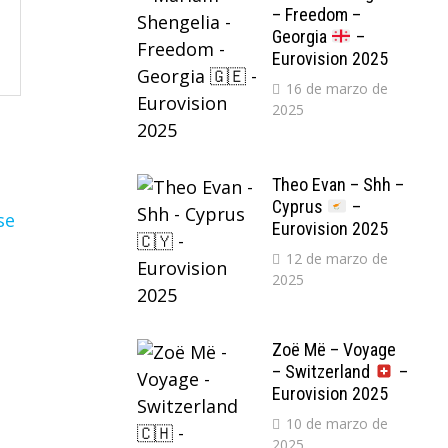
– Freedom –
Georgia
–
Eurovision 2025
16 de marzo de
2025
Theo Evan – Shh –
Cyprus
–
Eurovision 2025
12 de marzo de
2025
Zoë Më – Voyage
– Switzerland
–
Eurovision 2025
10 de marzo de
2025