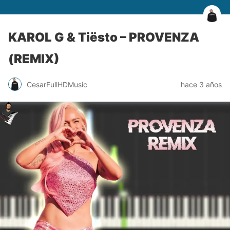
KAROL G & Tiësto – PROVENZA
(REMIX)
CesarFullHDMusic
hace 3 años