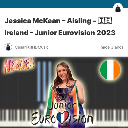
Jessica McKean – Aisling – 🇮🇪
Ireland – Junior Eurovision 2023
CesarFullHDMusic
hace 3 años