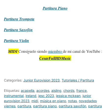
Partitura
Piano
Partitura
Trompeta
Partitura
Saxofón
Partitura
Violín
MIDI
Consíguelo siendo
miembro
de mi canal de YouTube :
CesarFullHDMusic
Categorías:
Junior Eurovision 2023
,
Tutoriales / Partitura
Etiquetas:
acapella
,
acordes
,
aisling
,
chords
,
france
,
instrumental
,
ireland
,
jesc 2023
,
jessica mckean
,
junior
eurovision 2023
,
midi
,
música en piano
,
notas
,
novedades
viernes
,
partitura
,
partitura piano
,
partitura saxofón
,
partitura